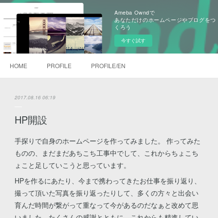
Ameba Owndで
あなただけのホームページやブログをつ
くろう
今すぐ試す
HOME
PROFILE
PROFILE/EN
2017.08.16 06:19
HP開設
手探りで自身のホームページを作ってみました。 作ってみた
ものの、まだまだあちこち工事中でして、これからちょこち
ょこと足していこうと思っています。
HPを作るにあたり、今まで携わってきたお仕事を振り返り、
撮って頂いた写真を振り返ったりして、多くの方々と出会い
育んだ時間が繋がって重なって今があるのだなぁと改めて思
いました。たくさんの感謝とともに、これからも精進してい