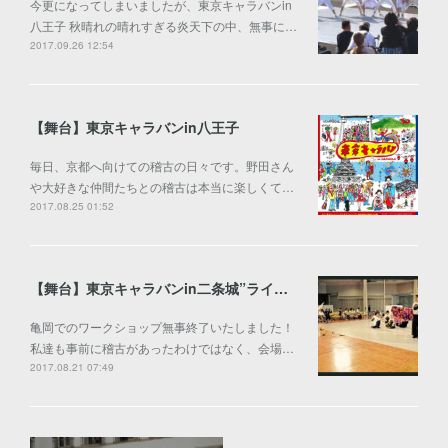
今更になってしまいましたが、東京キャラバンin
八王子 秋晴れの晴れすぎる炎天下の中、無事に…
2017.09.26 12:54
【舞台】東京キャラバンin八王子
毎日、京都へ向けての稽古の日々です。野田さん
や大好きな仲間たちとの稽古は本当に楽しくて…
2017.08.25 01:52
【舞台】東京キャラバンin二条城”ライブ中継”
亀岡でのワークショップ無事終了いたしました！
私達も事前に稽古があったわけではなく、会場…
2017.08.21 07:49