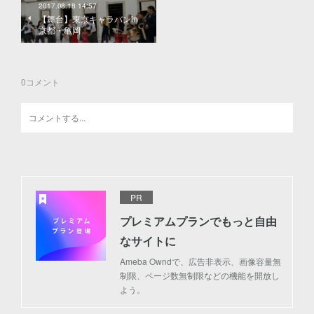
2017.08.18 14:57
【舞台】東京キャラバンin
京都・亀岡
0
コメント
PR
プレミアムプランでもっと自由
なサイトに
Ameba Owndで、広告非表示、画像容量無
制限、ページ数無制限などの機能を開放し
よう。