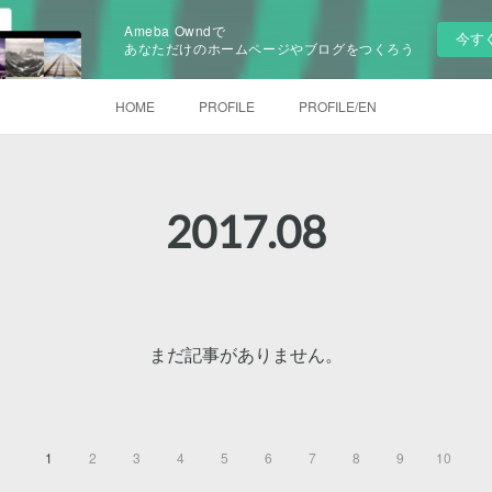
Ameba Owndで
今す
あなただけのホームページやブログをつくろう
HOME
PROFILE
PROFILE/EN
2017
.
08
まだ記事がありません。
1
2
3
4
5
6
7
8
9
10