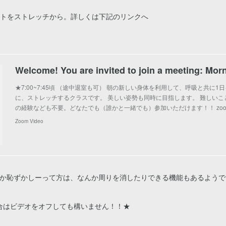
ートをストレッチから。詳しくは下記のリンクへ
★7:00~7:45頃 （途中退室も可） 朝の新しい身体を利用して、呼吸と共に
に、ストレッチするクラスです。 美しい姿勢も同時に目指します。 難しいこ
の経験なども不要。どなたでも（誰かと一緒でも）参加いただけます！！ zoo
Zoom Video
屋とか恥ずかしーって方は、なんか周りを消したりできる機能もあるよう
合はビデオをオフしても構いません！！★