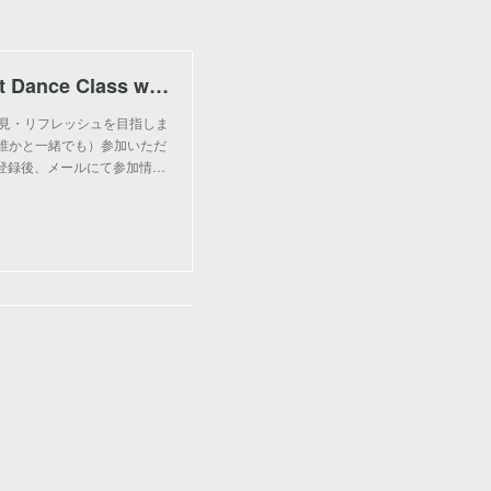
Welcome! You are invited to join a meeting: Night Dance Class with Ayaka. After registering, you wi
緒に発見・リフレッシュを目指しま
（誰かと一緒でも）参加いただ
※登録後、メールにて参加情…