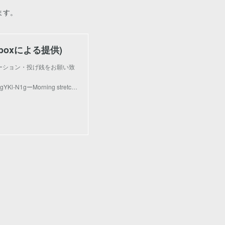
ます。
onorboxによる提供)
ドネーション・投げ銭をお願い致
SgYKl-N1gーMorning stretc…