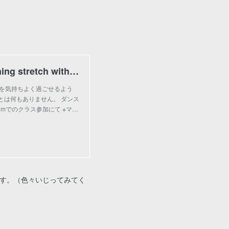
Welcome! You are invited to join a meeting: Morning stretch with Ayaka. After registering, you will
1日を気持ちよく過ごせるよう
とは何もありません。 ダンス
mでのクラス参加にて ※マ…
です。（色々いじってみてく