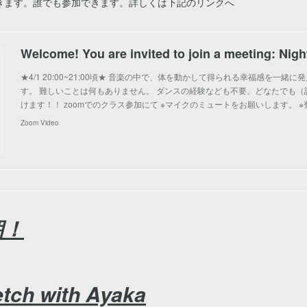
きます。誰でも参加できます。詳しくは下記のリンクへ
★4/1 20:00~21:00頃★ 音楽の中で、体を動かして得られる幸福感を一
す。 難しいことは何もありません。 ダンスの経験なども不要。どなたでも
けます！！ zoomでのクラス参加にて ※マイクのミュートをお願いします。 
Zoom Video
朝！
etch with Ayaka