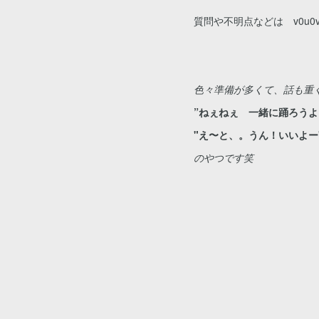
質問や不明点などは v0u0vay
色々準備が多くて、話も重
”ねぇねぇ 一緒に踊ろうよ
"え〜と、。うん！いいよー
のやつです笑