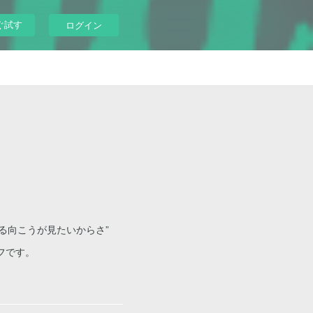
ぐ試す
ログイン
る向こうが見たいからさ”
フです。